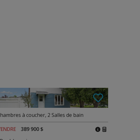
hambres à coucher
,
2
Salles de bain
VENDRE
389 900 $