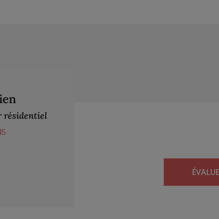
ien
 résidentiel
45
ÉVALU