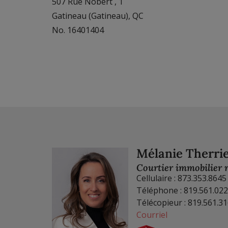
507 Rue Nobert , 1
Gatineau (Gatineau), QC
No. 16401404
Mélanie Therri
Courtier immobilier r
Cellulaire : 873.353.8645
Téléphone : 819.561.02
Télécopieur : 819.561.3
Courriel