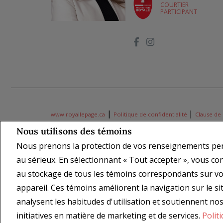
COURTIER
PARTICIPANT
|
|
www.royallepage.ca
Politique de confidentialité
Clause de
Nous utilisons des témoins
Tous les renseignements affichés sont jugés fiables; leur exacti
Nous prenons la protection de vos renseignements pe
donnée quant à l'exactitude desdits renseignements. Ne vise p
des marques déposées de REALTOR® Canada Inc., une compagnie
au sérieux. En sélectionnant « Tout accepter », vous c
REALTOR® servent à distinguer les services immobiliers offerts
au stockage de tous les témoins correspondants sur vo
leurs logos respectifs sont la propriété de l'ACI, et ils servent
appareil. Ces témoins améliorent la navigation sur le sit
Coordonnées de l'agent REALTOR® fournies pour favoriser les d
propriétaire du site Web.
analysent les habitudes d'utilisation et soutiennent no
Copyright© 2026 Jumptools® Inc.
Real Estate Websites for Agen
initiatives en matière de marketing et de services.
Polit