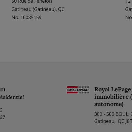
50 Rue de Fénelon
12 
Gatineau (Gatineau), QC
Ga
No. 10085159
No
en
Royal LePage 
immobilière 
ésidentiel
autonome)
23
300 - 500 BOUL.
167
Gatineau, QC J