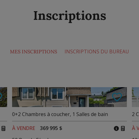
Inscriptions
INSCRIPTIONS DU BUREAU
MES INSCRIPTIONS
0+2
Chambres à coucher
,
1
Salles de bain
2
C
À VENDRE
369 995 $
À 