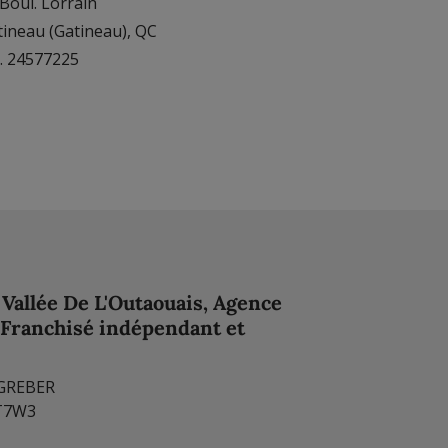
Boul. Lorrain
tineau (Gatineau), QC
. 24577225
Vallée De L'Outaouais, Agence
(Franchisé indépendant et
 GREBER
8T7W3