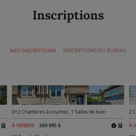
Inscriptions
INSCRIPTIONS DU BUREAU
MES INSCRIPTIONS
0+2
Chambres à coucher
,
1
Salles de bain
2
C
À VENDRE
369 995 $
À 