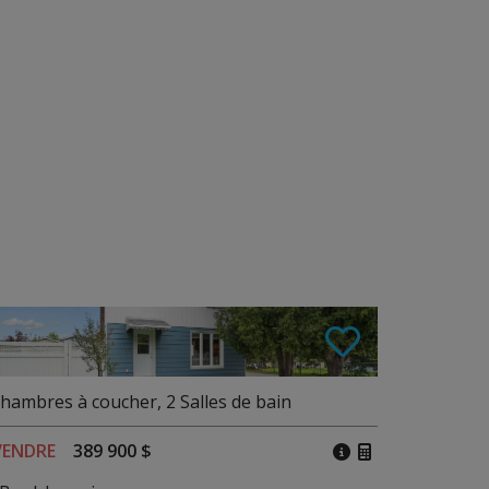
hambres à coucher
,
2
Salles de bain
VENDRE
389 900 $