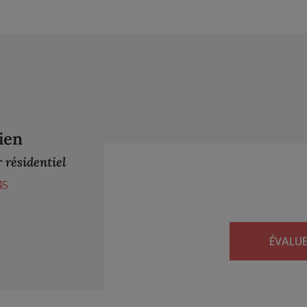
ien
 résidentiel
45
ÉVALU