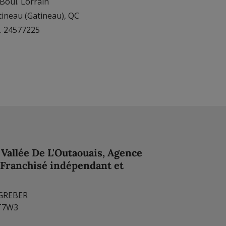
Boul. Lorrain
tineau (Gatineau), QC
. 24577225
Vallée De L'Outaouais, Agence
(Franchisé indépendant et
 GREBER
8T7W3