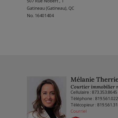
507 Rue Nobert , 1
Gatineau (Gatineau), QC
No. 16401404
Mélanie Therri
Courtier immobilier r
Cellulaire : 873.353.8645
Téléphone : 819.561.02
Télécopieur : 819.561.3
Courriel