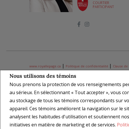
COURTIER
PARTICIPANT
|
|
www.royallepage.ca
Politique de confidentialité
Clause de
Nous utilisons des témoins
Tous les renseignements affichés sont jugés fiables; leur exacti
Nous prenons la protection de vos renseignements pe
donnée quant à l'exactitude desdits renseignements. Ne vise p
des marques déposées de REALTOR® Canada Inc., une compagnie
au sérieux. En sélectionnant « Tout accepter », vous c
REALTOR® servent à distinguer les services immobiliers offerts
au stockage de tous les témoins correspondants sur vo
leurs logos respectifs sont la propriété de l'ACI, et ils servent
appareil. Ces témoins améliorent la navigation sur le sit
Coordonnées de l'agent REALTOR® fournies pour favoriser les d
propriétaire du site Web.
analysent les habitudes d'utilisation et soutiennent no
Copyright© 2026 Jumptools® Inc.
Real Estate Websites for Agen
initiatives en matière de marketing et de services.
Polit