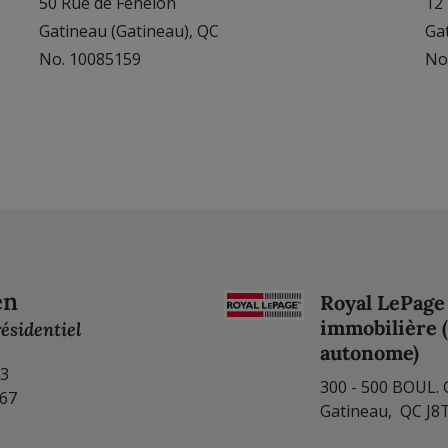
50 Rue de Fénelon
12 
Gatineau (Gatineau), QC
Ga
No. 10085159
No
en
Royal LePage 
immobilière 
ésidentiel
autonome)
23
300 - 500 BOUL.
167
Gatineau, QC J